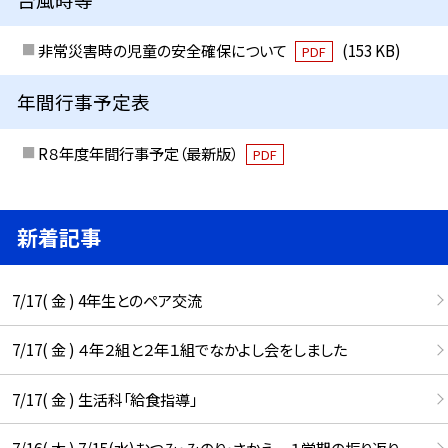
非常災害時の児童の安全確保について
(153 KB)
PDF
年間行事予定表
R８年度年間行事予定（最新版）
PDF
新着記事
7/17( 金 ) 4年生とのペア交流
7/17( 金 ) ４年２組と２年１組でなかよし会をしました
7/17( 金 ) 生活科「給食指導」
7/16( 木 ) 7/15(水)むつみ・みのり・さかえ １学期の振り返り