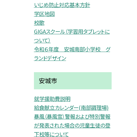
いじめ防止対応基本方針
学区地図
校歌
GIGAスクール（学習用タブレットに
ついて）
令和６年度 安城南部小学校 グ
ランドデザイン
安城市
就学援助費説明
給食献立カレンダー(南部調理場)
暴風（暴風雪）警報および特別警報
が発表された場合の児童生徒の登
下校等について