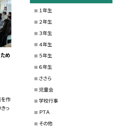
１年生
２年生
３年生
４年生
のため
５年生
６年生
ささら
児童会
墳を作
学校行事
りきっ
ＰＴＡ
その他