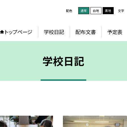
配色
通常
白地
黒地
文字
トップページ
学校日記
配布文書
予定表
学校日記