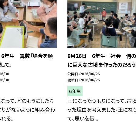
 6年生 算数「場合を順
6月26日 6年生 社会 何
して」
に巨大な古墳を作ったのだろう
06/30
公開日
2026/06/26
06/30
更新日
2026/06/26
６年生
なって、どのようにしたら
王になったつもりになって、古
なりがないように組み合わ
った理由を考えました。王にな
る...
て、思いを伝...