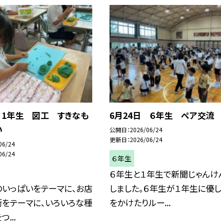
 1年生 図工 すきなも
6月24日 ６年生 ペア交流
い
公開日
2026/06/24
更新日
2026/06/24
06/24
06/24
６年生
６年生と１年生で新聞じゃんけ
のいっぱいをテーマに、お店
しました。６年生が１年生に優し
街をテーマに、いろいろな種
をかけたりルー...
...