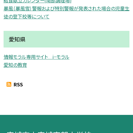
給食献立カレンダー(南部調理場)
暴風（暴風雪）警報および特別警報が発表された場合の児童生
徒の登下校等について
愛知県
情報モラル専用サイト i−モラル
愛知の教育
RSS