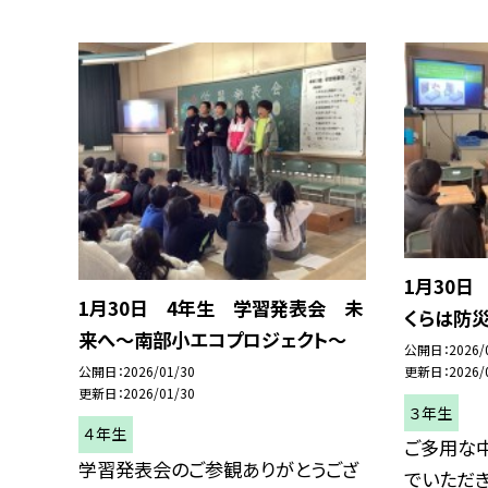
1月30日
1月30日 4年生 学習発表会 未
くらは防
来へ〜南部小エコプロジェクト〜
公開日
2026/
公開日
2026/01/30
更新日
2026/
更新日
2026/01/30
３年生
４年生
ご多用な
学習発表会のご参観ありがとうござ
でいただき