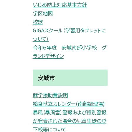
いじめ防止対応基本方針
学区地図
校歌
GIGAスクール（学習用タブレットに
ついて）
令和６年度 安城南部小学校 グ
ランドデザイン
安城市
就学援助費説明
給食献立カレンダー(南部調理場)
暴風（暴風雪）警報および特別警報
が発表された場合の児童生徒の登
下校等について