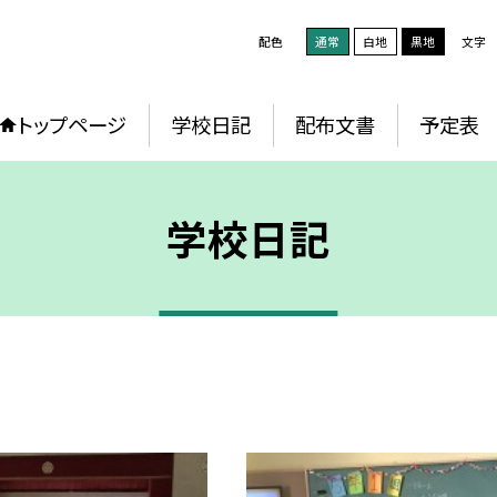
配色
通常
白地
黒地
文字
トップページ
学校日記
配布文書
予定表
学校日記