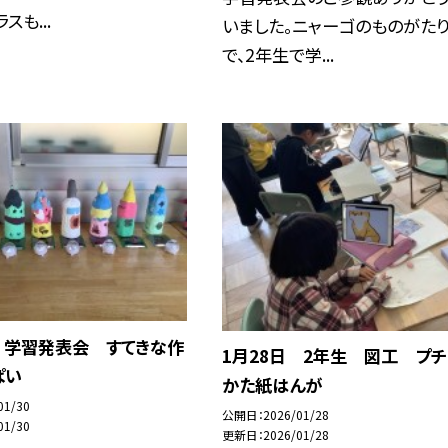
スも...
いました。ニャーゴのものがた
で、2年生で学...
 学習発表会 すてきな作
1月28日 2年生 図工 プ
ぱい
かた紙はんが
01/30
公開日
2026/01/28
01/30
更新日
2026/01/28