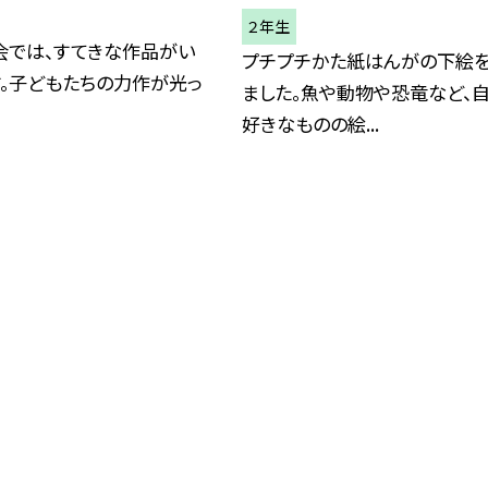
２年生
会では、すてきな作品がい
プチプチかた紙はんがの下絵
す。子どもたちの力作が光っ
ました。魚や動物や恐竜など、
好きなものの絵...