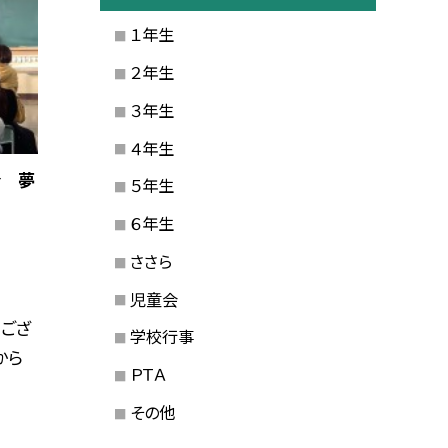
１年生
２年生
３年生
４年生
会 夢
５年生
６年生
ささら
児童会
ござ
学校行事
から
ＰＴＡ
その他