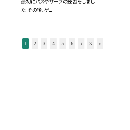
最初にパスやサーブの練習をしまし
た。その後、ゲ...
1
2
3
4
5
6
7
8
»