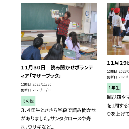
１１月２
１１月３０日 読み聞かせボランテ
公開日
2023/
ィア「マザーブック」
更新日
2023/
公開日
2023/11/30
１年生
更新日
2023/11/30
跳び箱やマ
その他
を1周する
３、４年生とささら学級で読み聞かせ
りを上げてカ
がありました。サンタクロースや寿
司、ウサギなど...