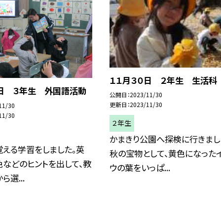
１１月３０日 ２年生 生活科
０日 ３年生 外国語活動
公開日
2023/11/30
更新日
2023/11/30
11/30
11/30
２年生
かまきり公園へ探検に行きまし
覚える学習をしました。英
秋の宝物として、黄色になった
などのヒントを出して、教
ウの葉をいっぱ...
選...