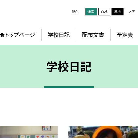
配色
通常
白地
黒地
文字
トップページ
学校日記
配布文書
予定表
学校日記