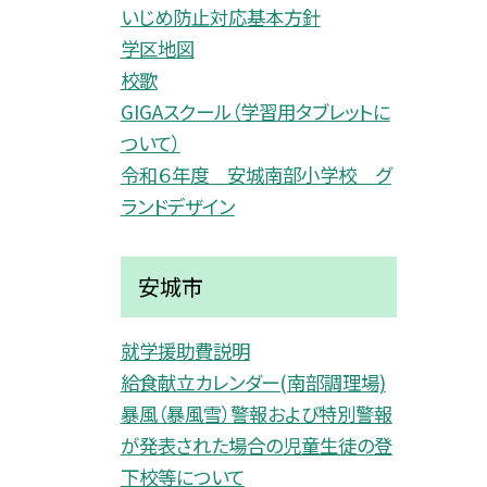
いじめ防止対応基本方針
学区地図
校歌
GIGAスクール（学習用タブレットに
ついて）
令和６年度 安城南部小学校 グ
ランドデザイン
安城市
就学援助費説明
給食献立カレンダー(南部調理場)
暴風（暴風雪）警報および特別警報
が発表された場合の児童生徒の登
下校等について