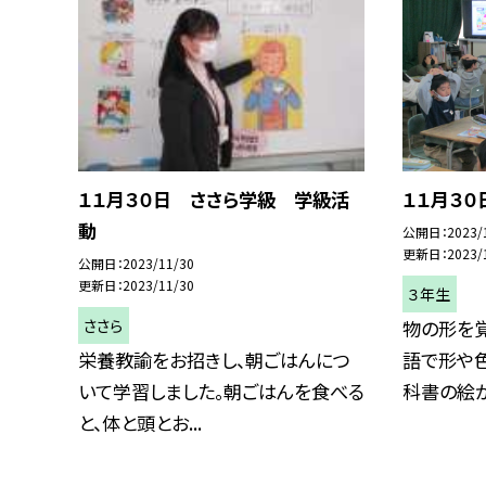
１１月３０日 ささら学級 学級活
１１月３
動
公開日
2023/
更新日
2023/
公開日
2023/11/30
更新日
2023/11/30
３年生
ささら
物の形を
栄養教諭をお招きし、朝ごはんにつ
語で形や色
いて学習しました。朝ごはんを食べる
科書の絵から
と、体と頭とお...