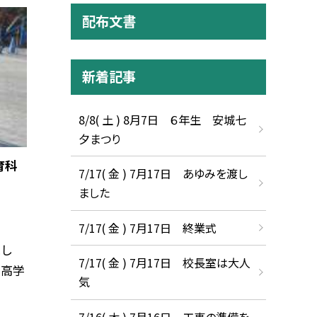
配布文書
新着記事
8/8( 土 ) 8月7日 ６年生 安城七
夕まつり
育科
7/17( 金 ) 7月17日 あゆみを渡し
ました
7/17( 金 ) 7月17日 終業式
し
7/17( 金 ) 7月17日 校長室は大人
、高学
気
7/16( 木 ) 7月16日 工事の準備を