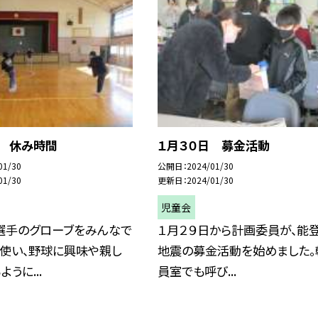
日 休み時間
１月３０日 募金活動
01/30
公開日
2024/01/30
01/30
更新日
2024/01/30
児童会
選手のグローブをみんなで
１月２９日から計画委員が、能
く使い、野球に興味や親し
地震の募金活動を始めました。
うに...
員室でも呼び...