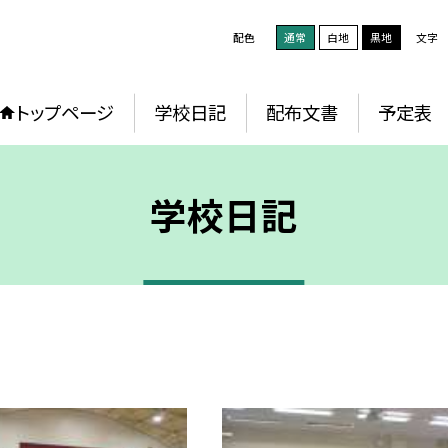
配色
通常
白地
黒地
文字
トップページ
学校日記
配布文書
予定表
学校日記