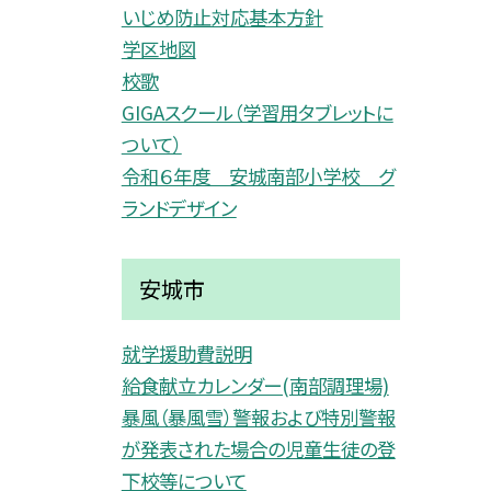
いじめ防止対応基本方針
学区地図
校歌
GIGAスクール（学習用タブレットに
ついて）
令和６年度 安城南部小学校 グ
ランドデザイン
安城市
就学援助費説明
給食献立カレンダー(南部調理場)
暴風（暴風雪）警報および特別警報
が発表された場合の児童生徒の登
下校等について