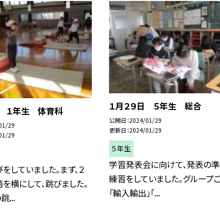
１月２９日 ５年生 総合
日 １年生 体育科
公開日
2024/01/29
01/29
更新日
2024/01/29
01/29
５年生
学習発表会に向けて、発表の準
をしていました。まず、２
練習をしていました。グループ
を横にして、跳びました。
「輸入輸出」「...
...