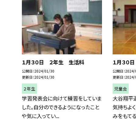
１月３０日 ２年生 生活科
１月３０
公開日
2024/01/30
公開日
2024/
更新日
2024/01/30
更新日
2024/
２年生
児童会
学習発表会に向けて練習をしていま
大谷翔平
した。自分のできるようになったこと
気持ちよ
や気に入ってい...
みをもてるよ