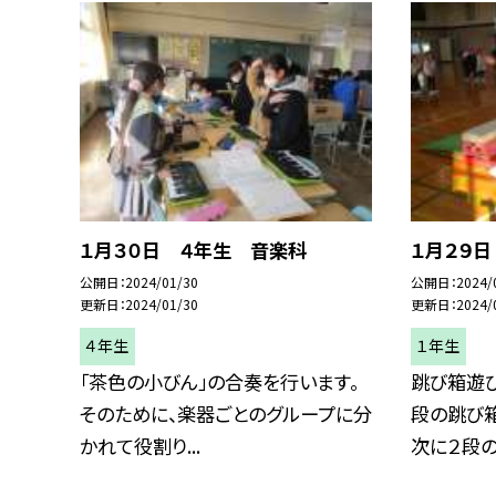
１月３０日 ４年生 音楽科
１月２９
公開日
2024/01/30
公開日
2024/
更新日
2024/01/30
更新日
2024/
４年生
１年生
「茶色の小びん」の合奏を行います。
跳び箱遊び
そのために、楽器ごとのグループに分
段の跳び箱
かれて役割り...
次に２段の跳