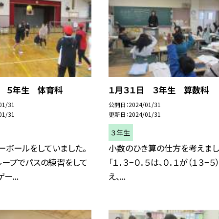
日 ５年生 体育科
１月３１日 ３年生 算数科
01/31
公開日
2024/01/31
01/31
更新日
2024/01/31
３年生
ーボールをしていました。
小数のひき算の仕方を考えまし
ループでパスの練習をして
「１．３−０．５は、０．１が（１３−５
ー...
え、...