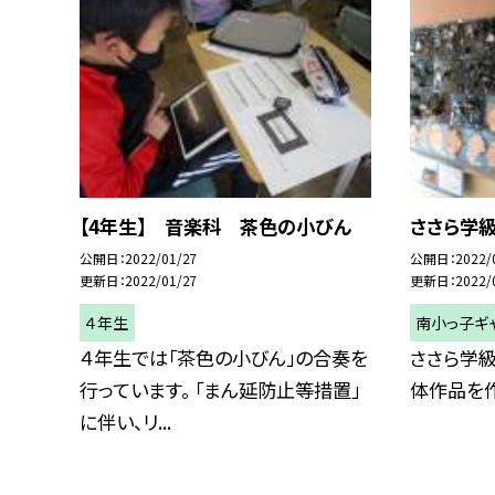
【4年生】 音楽科 茶色の小びん
ささら学
公開日
2022/01/27
公開日
2022/
更新日
2022/01/27
更新日
2022/
４年生
南小っ子ギ
４年生では「茶色の小びん」の合奏を
ささら学級
行っています。 「まん延防止等措置」
体作品を作
に伴い、リ...