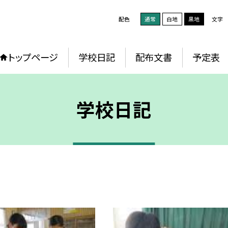
配色
通常
白地
黒地
文字
トップページ
学校日記
配布文書
予定表
学校日記