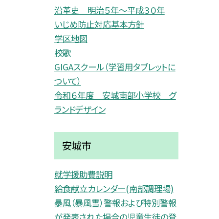
沿革史 明治５年〜平成３０年
いじめ防止対応基本方針
学区地図
校歌
GIGAスクール（学習用タブレットに
ついて）
令和６年度 安城南部小学校 グ
ランドデザイン
安城市
就学援助費説明
給食献立カレンダー(南部調理場)
暴風（暴風雪）警報および特別警報
が発表された場合の児童生徒の登