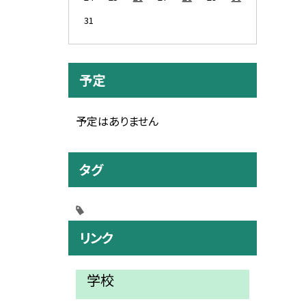
31
予定
予定はありません
タグ
リンク
学校