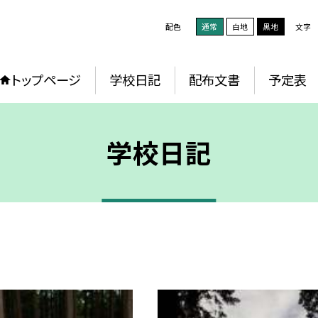
配色
通常
白地
黒地
文字
トップページ
学校日記
配布文書
予定表
学校日記