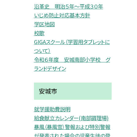
沿革史 明治５年〜平成３０年
いじめ防止対応基本方針
学区地図
校歌
GIGAスクール（学習用タブレットに
ついて）
令和６年度 安城南部小学校 グ
ランドデザイン
安城市
就学援助費説明
給食献立カレンダー(南部調理場)
暴風（暴風雪）警報および特別警報
が発表された場合の児童生徒の登