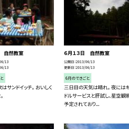
日 自然教室
６月１３日 自然教室
06/13
公開日
2013/06/13
06/13
更新日
2013/06/13
ごと
6月のできごと
はサンドイッチ。 おいしく
三日目の天気は晴れ。 夜には
。
ドルサービスと肝試し、星空観
予定されており...