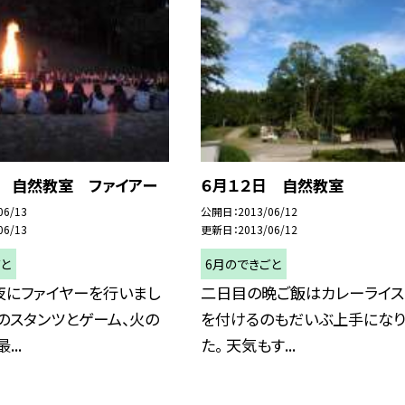
日 自然教室 ファイアー
６月１２日 自然教室
06/13
公開日
2013/06/12
06/13
更新日
2013/06/12
ごと
6月のできごと
夜にファイヤーを行いまし
二日目の晩ご飯はカレーライス。
スのスタンツとゲーム、火の
を付けるのもだいぶ上手になり
...
た。 天気もす...