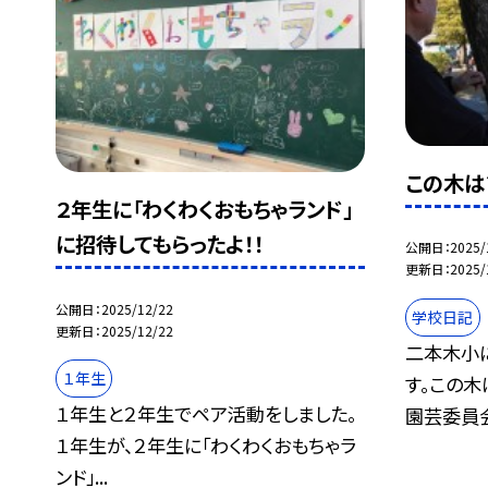
この木は
２年生に「わくわくおもちゃランド」
に招待してもらったよ！！
公開日
2025/
更新日
2025/
公開日
2025/12/22
学校日記
更新日
2025/12/22
二本木小
１年生
す。この木
１年生と２年生でペア活動をしました。
園芸委員会.
１年生が、２年生に「わくわくおもちゃラ
ンド」...