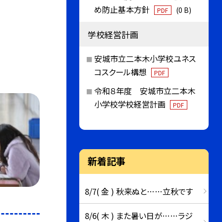
め防止基本方針
(0 B)
PDF
学校経営計画
安城市立二本木小学校ユネス
コスクール構想
PDF
令和８年度 安城市立二本木
小学校学校経営計画
PDF
新着記事
8/7( 金 ) 秋来ぬと……立秋です
8/6( 木 ) また暑い日が……ラジ