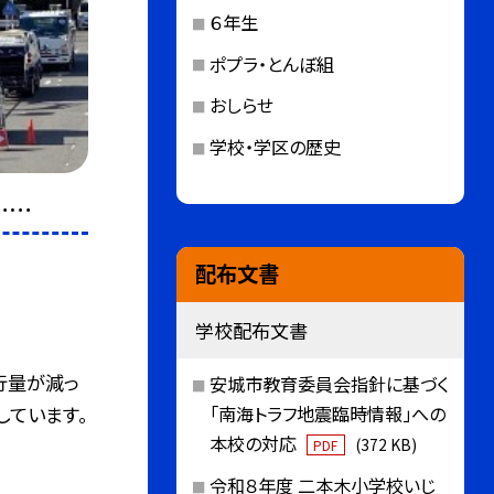
６年生
ポプラ・とんぼ組
おしらせ
学校・学区の歴史
……
配布文書
学校配布文書
行量が減っ
安城市教育委員会指針に基づく
しています。
「南海トラフ地震臨時情報」への
本校の対応
(372 KB)
PDF
令和８年度 二本木小学校いじ