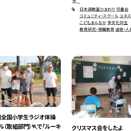
ネ...
日本語教室ひまわり
児童会
コミュニティ・スクール
ユネ
こどもまんなか
多文化共生
教育研究・現職教育
道徳・人
2回全国小学生ラジオ体操
ル（取組部門）🏃で「ルーキ
クリスマス会をしたよ