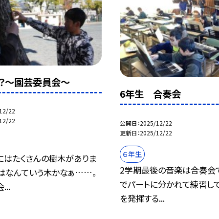
？～園芸委員会～
6年生 合奏会
12/22
12/22
公開日
2025/12/22
更新日
2025/12/22
６年生
にはたくさんの樹木がありま
2学期最後の音楽は合奏会
はなんていう木かなぁ……。
でパートに分かれて練習し
..
を発揮する...