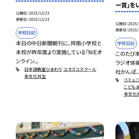
ー賞」を
公開日
2025/12/23
更新日
2025/12/23
公開日
2025/
更新日
2025/
学校日記
本日の中日新聞朝刊に、祥南小学校と
学校日記
本校が昨年度より実施している「NIEオ
このたび本
ンライン...
ラジオ体操
日本語教室ひまわり
ユネスコスクール
社かんぽ..
多文化共生
コミュニ
こども
多文化