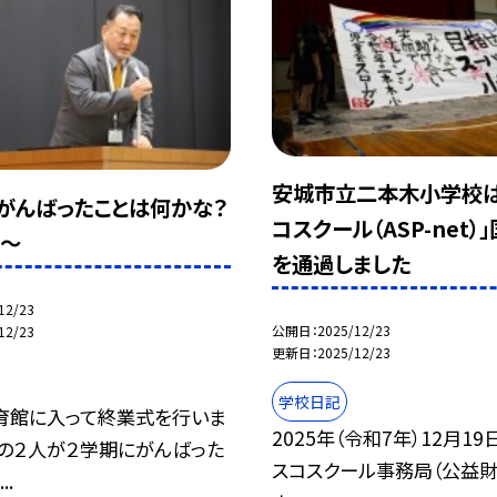
安城市立二本木小学校は
がんばったことは何かな？
コスクール（ASP-net）
式～
を通過しました
12/23
公開日
2025/12/23
12/23
更新日
2025/12/23
学校日記
育館に入って終業式を行いま
2025年（令和7年）12月1
表の２人が２学期にがんばった
スコスクール事務局（公益
..