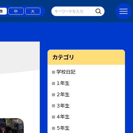
準
中
大
カテゴリ
学校日記
１年生
２年生
３年生
４年生
５年生