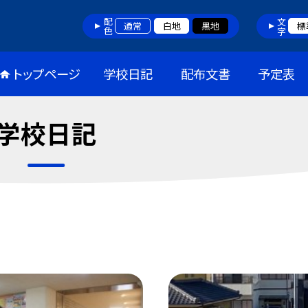
配色
文字
通常
白地
黒地
標
トップページ
学校日記
配布文書
予定表
学校日記