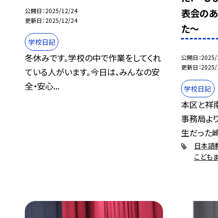
表会のあ
公開日
2025/12/24
更新日
2025/12/24
た～
学校日記
冬休みです。学校の中で作業をしてくれ
公開日
2025/
更新日
2025/
ている人がいます。今日は、みんなの安
全・安心...
学校日記
本区と祥南
事務局よ
生だった崎.
日本語
こども