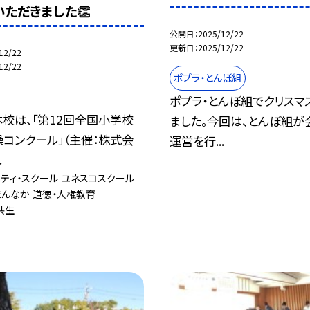
いただきました👏
公開日
2025/12/22
更新日
2025/12/22
12/22
12/22
ポプラ・とんぼ組
ポプラ・とんぼ組でクリスマ
校は、「第12回全国小学校
ました。今回は、とんぼ組が
コンクール」（主催：株式会
運営を行...
.
ティ・スクール
ユネスコスクール
まんなか
道徳・人権教育
共生