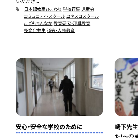
いただき...
日本語教室ひまわり
学校行事
児童会
コミュニティ・スクール
ユネスコスクール
こどもまんなか
教育研究・現職教育
多文化共生
道徳・人権教育
安心・安全な学校のために
崎下先生
た！～ひ