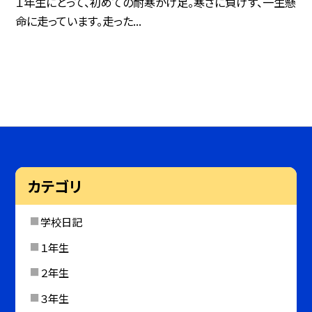
１年生にとって、初めての耐寒かけ足。寒さに負けず、一生懸
命に走っています。走った...
カテゴリ
学校日記
１年生
２年生
３年生