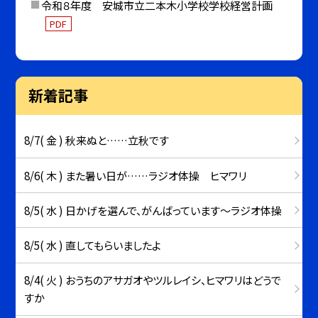
令和８年度 安城市立二本木小学校学校経営計画
PDF
新着記事
8/7( 金 ) 秋来ぬと……立秋です
8/6( 木 ) また暑い日が……ラジオ体操 ヒマワリ
8/5( 水 ) 日かげを選んで、がんばっています～ラジオ体操
8/5( 水 ) 直してもらいましたよ
8/4( 火 ) おうちのアサガオやツルレイシ、ヒマワリはどうで
すか