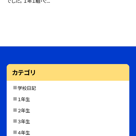
でした。 １年１組『ぐ...
カテゴリ
学校日記
１年生
２年生
３年生
４年生