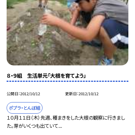
８・９組 生活単元「大根を育てよう」
公開日
2012/10/12
更新日
2012/10/12
ポプラ・とんぼ組
１０月１１日（木）先週、種まきをした大根の観察に行きまし
た。芽がいくつも出ていて...