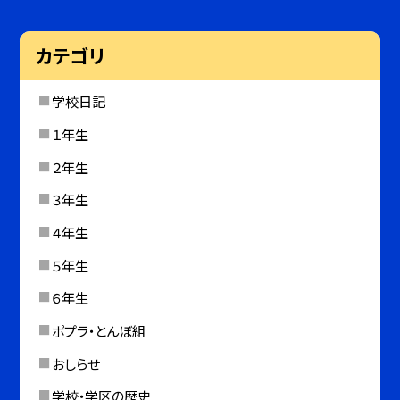
カテゴリ
学校日記
１年生
２年生
３年生
４年生
５年生
６年生
ポプラ・とんぼ組
おしらせ
学校・学区の歴史