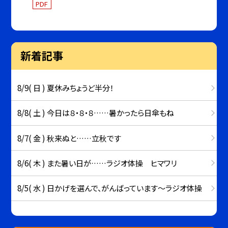
PDF
新着記事
8/9( 日 ) 夏休みちょうど半分！
8/8( 土 ) 今日は８・８・８……暑かったら日傘もね
8/7( 金 ) 秋来ぬと……立秋です
8/6( 木 ) また暑い日が……ラジオ体操 ヒマワリ
8/5( 水 ) 日かげを選んで、がんばっています～ラジオ体操