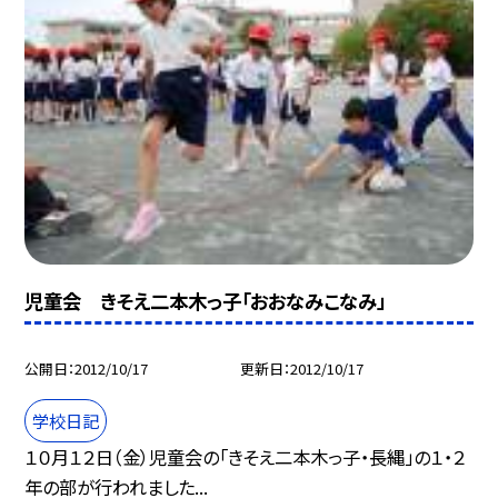
児童会 きそえ二本木っ子「おおなみこなみ」
公開日
2012/10/17
更新日
2012/10/17
学校日記
１０月１２日（金）児童会の「きそえ二本木っ子・長縄」の１・２
年の部が行われました...